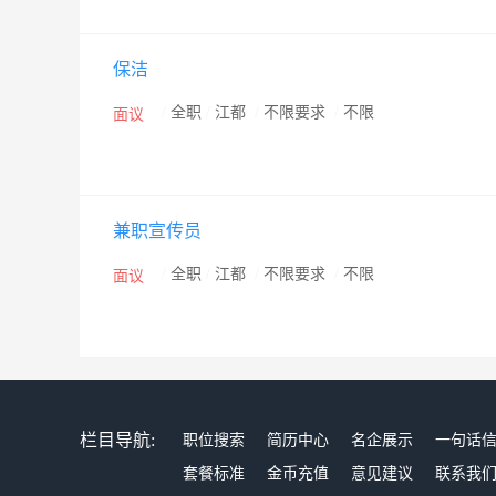
保洁
/
全职
/
江都
/
不限要求
/
不限
面议
兼职宣传员
/
全职
/
江都
/
不限要求
/
不限
面议
栏目导航:
职位搜索
简历中心
名企展示
一句话
套餐标准
金币充值
意见建议
联系我