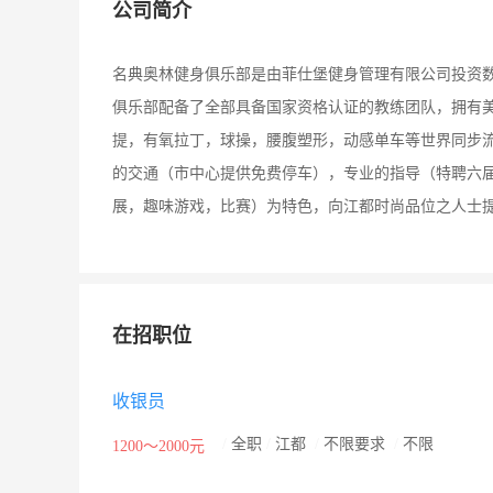
公司简介
名典奥林健身俱乐部是由菲仕堡健身管理有限公司投资数
俱乐部配备了全部具备国家资格认证的教练团队，拥有
提，有氧拉丁，球操，腰腹塑形，动感单车等世界同步
的交通（市中心提供免费停车），专业的指导（特聘六
展，趣味游戏，比赛）为特色，向江都时尚品位之人士
在招职位
收银员
/
全职
/
江都
/
不限要求
/
不限
1200～2000元