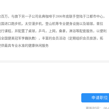
百万，与旗下另一子公司名典咖啡于2006年底联手登陆于江都市中心，
美国进口跑步机，太空漫步机，登山机等专业健身设施以及瑜珈，普拉
流行课程，并配置了桌球，乒乓，上网，桑拿，淋浴等配套服务，以便利
届全国健美冠军李巍执教），丰富的会员活动（定期组织会员旅游，拓
提供最具专业水准的健康休闲服务
申请职位
更新时间： 08-