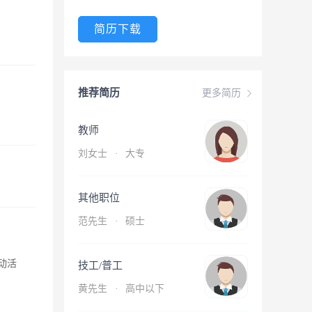
简历下载
推荐简历
更多简历
教师
刘女士
·
大专
其他职位
范先生
·
硕士
动活
技工/普工
黄先生
·
高中以下