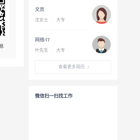
文员
沈女士
·
大专
网络/IT
息
叶先生
·
大专
查看更多简历
微信扫一扫找工作