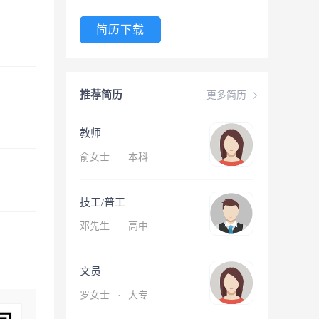
简历下载
推荐简历
更多简历
教师
俞女士
·
本科
技工/普工
邓先生
·
高中
文员
罗女士
·
大专