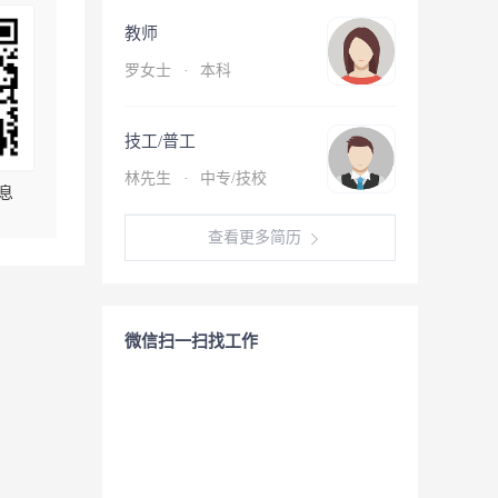
教师
罗女士
·
本科
技工/普工
林先生
·
中专/技校
息
查看更多简历
微信扫一扫找工作