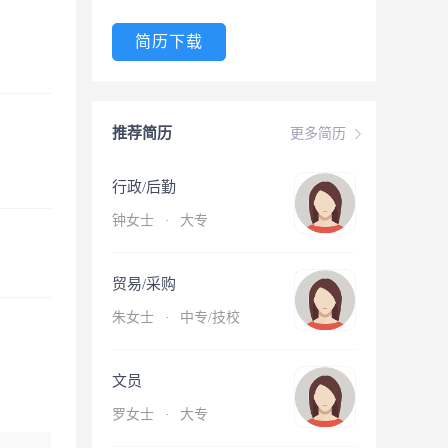
简历下载
推荐简历
更多简历
行政/后勤
钟女士
·
大专
贸易/采购
朱女士
·
中专/技校
文员
罗女士
·
大专